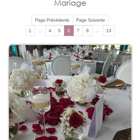
Mariage
Arche - Décoration
Décoration - Vitrine
Église
de Noël
Page Précédente
Page Suivante
Bouquet de mariée -
Réception
Bijou
1
...
4
5
6
7
8
...
13
Savoir-faire
Centre de table -
Décor de buffet
Véhicule
Deuil
Cœur - Couronne
Coussin Croix