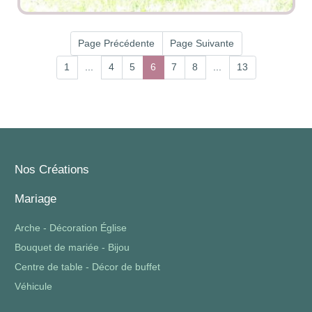
Page Précédente
Page Suivante
1
...
4
5
6
7
8
...
13
Nos Créations
Mariage
Arche - Décoration Église
Bouquet de mariée - Bijou
Centre de table - Décor de buffet
Véhicule